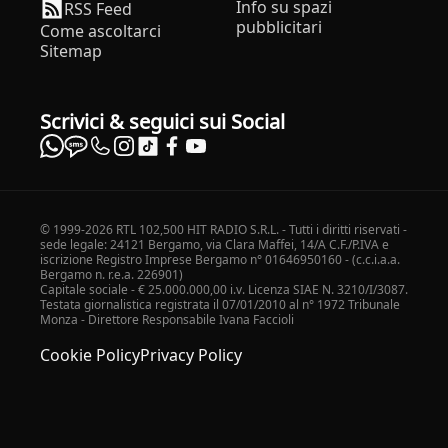
Info su spazi
RSS Feed
pubblicitari
Come ascoltarci
Sitemap
Scrivici & seguici sui Social
© 1999-2026 RTL 102,500 HIT RADIO S.R.L. - Tutti i diritti riservati -
sede legale: 24121 Bergamo, via Clara Maffei, 14/A C.F./P.IVA e
iscrizione Registro Imprese Bergamo n° 01646950160 - (c.c.i.a.a.
Bergamo n. r.e.a. 226901)
Capitale sociale - € 25.000.000,00 i.v. Licenza SIAE N. 3210/I/3087.
Testata giornalistica registrata il 07/01/2010 al n° 1972 Tribunale
Monza - Direttore Responsabile Ivana Faccioli
Cookie Policy
Privacy Policy