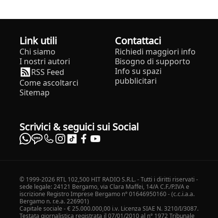
Link utili
Contattaci
Chi siamo
Richiedi maggiori info
I nostri autori
Bisogno di supporto
Info su spazi
RSS Feed
pubblicitari
Come ascoltarci
Sitemap
Scrivici & seguici sui Social
© 1999-2026 RTL 102,500 HIT RADIO S.R.L. - Tutti i diritti riservati -
sede legale: 24121 Bergamo, via Clara Maffei, 14/A C.F./P.IVA e
iscrizione Registro Imprese Bergamo n° 01646950160 - (c.c.i.a.a.
Bergamo n. r.e.a. 226901)
Capitale sociale - € 25.000.000,00 i.v. Licenza SIAE N. 3210/I/3087.
Testata giornalistica registrata il 07/01/2010 al n° 1972 Tribunale