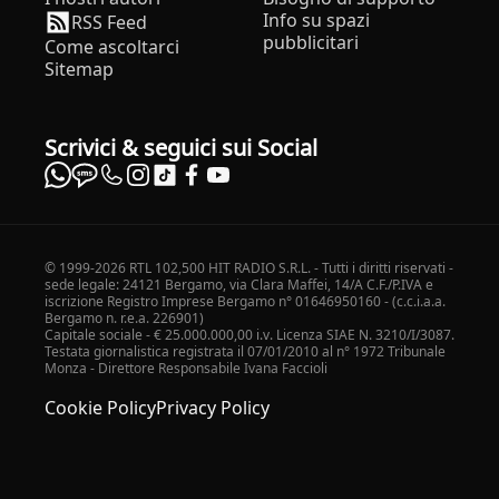
Info su spazi
RSS Feed
pubblicitari
Come ascoltarci
Sitemap
Scrivici & seguici sui Social
© 1999-2026 RTL 102,500 HIT RADIO S.R.L. - Tutti i diritti riservati -
sede legale: 24121 Bergamo, via Clara Maffei, 14/A C.F./P.IVA e
iscrizione Registro Imprese Bergamo n° 01646950160 - (c.c.i.a.a.
Bergamo n. r.e.a. 226901)
Capitale sociale - € 25.000.000,00 i.v. Licenza SIAE N. 3210/I/3087.
Testata giornalistica registrata il 07/01/2010 al n° 1972 Tribunale
Monza - Direttore Responsabile Ivana Faccioli
Cookie Policy
Privacy Policy