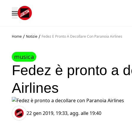
/
/
Home
Notizie
Fedez E Pronto A Decollare Con Paranoia Airlines
musica
Fedez è pronto a d
Airlines
22 gen 2019, 19:33
, agg. alle
19:40