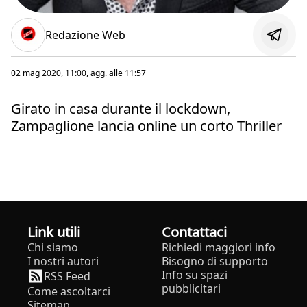
Redazione Web
02 mag 2020, 11:00
, agg. alle
11:57
Girato in casa durante il lockdown,
Zampaglione lancia online un corto Thriller
Link utili
Contattaci
Chi siamo
Richiedi maggiori info
I nostri autori
Bisogno di supporto
Info su spazi
RSS Feed
pubblicitari
Come ascoltarci
Sitemap