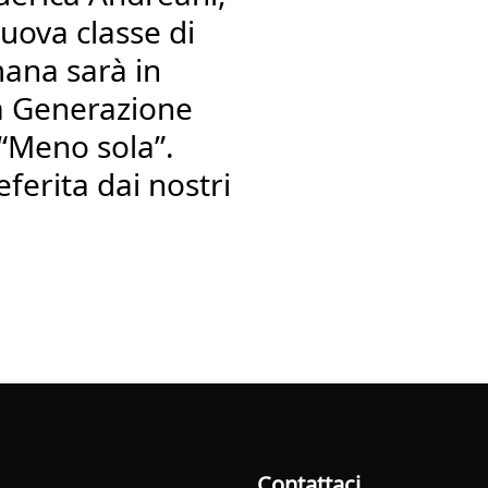
nuova classe di
mana sarà in
a Generazione
 “Meno sola”.
eferita dai nostri
Contattaci