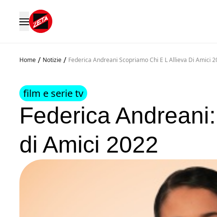
/
/
Home
Notizie
Federica Andreani Scopriamo Chi E L Allieva Di Amici 
film e serie tv
Federica Andreani: 
di Amici 2022