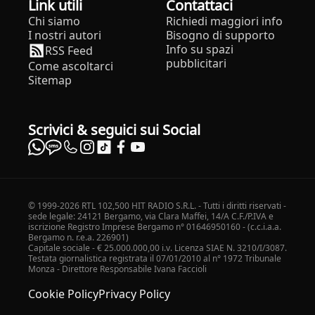
Link utili
Contattaci
Chi siamo
Richiedi maggiori info
I nostri autori
Bisogno di supporto
Info su spazi
RSS Feed
pubblicitari
Come ascoltarci
Sitemap
Scrivici & seguici sui Social
© 1999-2026 RTL 102,500 HIT RADIO S.R.L. - Tutti i diritti riservati -
sede legale: 24121 Bergamo, via Clara Maffei, 14/A C.F./P.IVA e
iscrizione Registro Imprese Bergamo n° 01646950160 - (c.c.i.a.a.
Bergamo n. r.e.a. 226901)
Capitale sociale - € 25.000.000,00 i.v. Licenza SIAE N. 3210/I/3087.
Testata giornalistica registrata il 07/01/2010 al n° 1972 Tribunale
Monza - Direttore Responsabile Ivana Faccioli
Cookie Policy
Privacy Policy