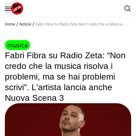
/
/
Home
Notizie
Fabri Fibra Su Radio Zeta Non Credo Che La Musica
Risolva I Problemi Ma Se Hai Problemi Scrivi
musica
Fabri Fibra su Radio Zeta: “Non
credo che la musica risolva i
problemi, ma se hai problemi
scrivi”. L'artista lancia anche
Nuova Scena 3