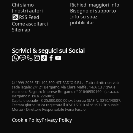
Chi siamo
Richiedi maggiori info
I nostri autori
Bisogno di supporto
Info su spazi
RSS Feed
pubblicitari
Come ascoltarci
Sitemap
Scrivici & seguici sui Social
© 1999-2026 RTL 102,500 HIT RADIO S.R.L. - Tutti i diritti riservati -
sede legale: 24121 Bergamo, via Clara Maffei, 14/A C.F./P.IVA e
iscrizione Registro Imprese Bergamo n° 01646950160 - (c.c.i.a.a.
Bergamo n. r.e.a. 226901)
Capitale sociale - € 25.000.000,00 i.v. Licenza SIAE N. 3210/I/3087.
Testata giornalistica registrata il 07/01/2010 al n° 1972 Tribunale
Monza - Direttore Responsabile Ivana Faccioli
Cookie Policy
Privacy Policy