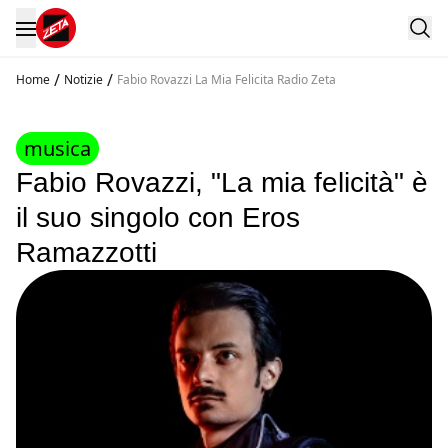
/
/
Home
Notizie
Fabio Rovazzi La Mia Felicita Radio Zeta
musica
Fabio Rovazzi, "La mia felicità" è
il suo singolo con Eros
Ramazzotti