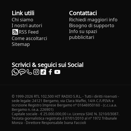
Link utili
Contattaci
Chi siamo
Richiedi maggiori info
I nostri autori
Bisogno di supporto
Info su spazi
RSS Feed
pubblicitari
Come ascoltarci
Sitemap
Scrivici & seguici sui Social
© 1999-2026 RTL 102,500 HIT RADIO S.R.L. - Tutti i diritti riservati -
sede legale: 24121 Bergamo, via Clara Maffei, 14/A C.F./P.IVA e
iscrizione Registro Imprese Bergamo n° 01646950160 - (c.c.i.a.a.
Bergamo n. r.e.a. 226901)
Capitale sociale - € 25.000.000,00 i.v. Licenza SIAE N. 3210/I/3087.
Testata giornalistica registrata il 07/01/2010 al n° 1972 Tribunale
Monza - Direttore Responsabile Ivana Faccioli