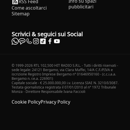
Info su spazi
RSS Feed
pubblicitari
Come ascoltarci
Sitemap
Scrivici & seguici sui Social
© 1999-2026 RTL 102,500 HIT RADIO S.R.L. - Tutti i diritti riservati -
sede legale: 24121 Bergamo, via Clara Maffei, 14/A C.F./P.IVA e
iscrizione Registro Imprese Bergamo n° 01646950160 - (c.c.i.a.a.
Bergamo n. r.e.a. 226901)
Capitale sociale - € 25.000.000,00 i.v. Licenza SIAE N. 3210/I/3087.
Testata giornalistica registrata il 07/01/2010 al n° 1972 Tribunale
Monza - Direttore Responsabile Ivana Faccioli
Cookie Policy
Privacy Policy