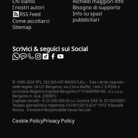
Chi siamo
Richiedi maggiori info
I nostri autori
Bisogno di supporto
Info su spazi
RSS Feed
pubblicitari
Come ascoltarci
Sitemap
Scrivici & seguici sui Social
© 1999-2026 RTL 102,500 HIT RADIO S.R.L. - Tutti i diritti riservati -
sede legale: 24121 Bergamo, via Clara Maffei, 14/A C.F./P.IVA e
iscrizione Registro Imprese Bergamo n° 01646950160 - (c.c.i.a.a.
Bergamo n. r.e.a. 226901)
Capitale sociale - € 25.000.000,00 i.v. Licenza SIAE N. 3210/I/3087.
Testata giornalistica registrata il 07/01/2010 al n° 1972 Tribunale
Monza - Direttore Responsabile Ivana Faccioli
Cookie Policy
Privacy Policy