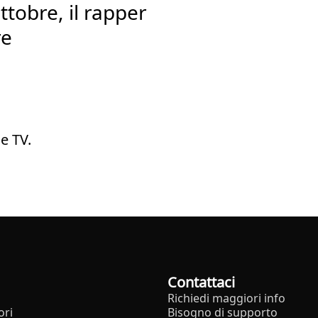
ttobre, il rapper
re
e TV.
Contattaci
Richiedi maggiori info
ori
Bisogno di supporto