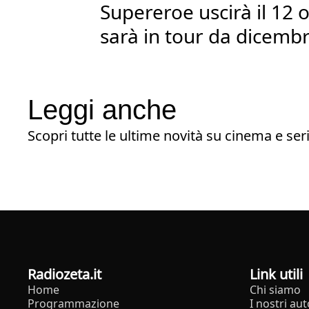
Supereroe uscirà il 12 o
sarà in tour da dicemb
Leggi anche
Scopri tutte le ultime novità su cinema e seri
radiozeta.it
Link utili
Home
Chi siamo
Programmazione
I nostri aut