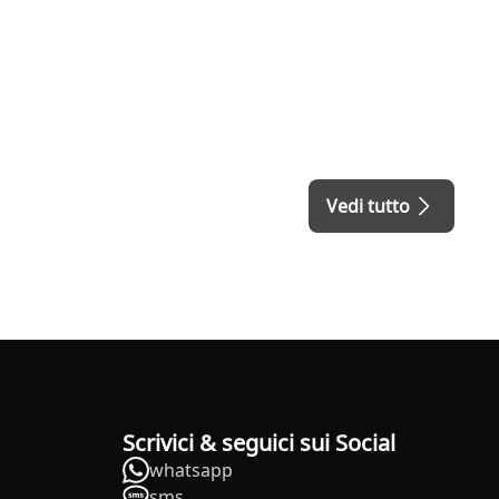
Vedi tutto
Scrivici & seguici sui Social
whatsapp
sms