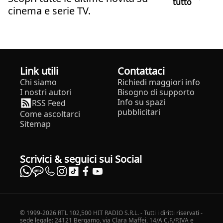
tutto
cinema e serie TV.
Link utili
Contattaci
Chi siamo
Richiedi maggiori info
I nostri autori
Bisogno di supporto
Info su spazi
RSS Feed
pubblicitari
Come ascoltarci
Sitemap
Scrivici & seguici sui Social
© 1999-2026 RTL 102,500 HIT RADIO S.R.L. - Tutti i diritti riservati -
sede legale: 24121 Bergamo, via Clara Maffei, 14/A C.F./P.IVA e