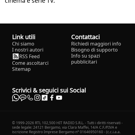
cinema e serie TV.
Link utili
Contattaci
Chi siamo
Richiedi maggiori info
I nostri autori
Bisogno di supporto
Info su spazi
RSS Feed
pubblicitari
Come ascoltarci
Sitemap
Scrivici & seguici sui Social
© 1999-2026 RTL 102,500 HIT RADIO S.R.L. - Tutti i diritti riservati -
sede legale: 24121 Bergamo, via Clara Maffei, 14/A C.F./P.IVA e
iscrizione Registro Imprese Bergamo n° 01646950160 - (c.c.i.a.a.