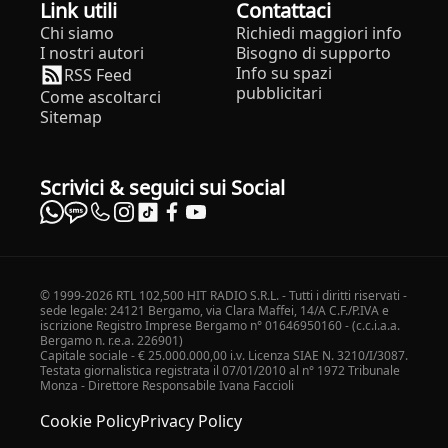
Link utili
Contattaci
Chi siamo
Richiedi maggiori info
I nostri autori
Bisogno di supporto
Info su spazi
RSS Feed
pubblicitari
Come ascoltarci
Sitemap
Scrivici & seguici sui Social
© 1999-2026 RTL 102,500 HIT RADIO S.R.L. - Tutti i diritti riservati -
sede legale: 24121 Bergamo, via Clara Maffei, 14/A C.F./P.IVA e
iscrizione Registro Imprese Bergamo n° 01646950160 - (c.c.i.a.a.
Bergamo n. r.e.a. 226901)
Capitale sociale - € 25.000.000,00 i.v. Licenza SIAE N. 3210/I/3087.
Testata giornalistica registrata il 07/01/2010 al n° 1972 Tribunale
Monza - Direttore Responsabile Ivana Faccioli
Cookie Policy
Privacy Policy