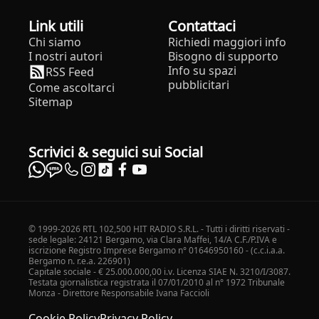
Link utili
Contattaci
Chi siamo
Richiedi maggiori info
I nostri autori
Bisogno di supporto
Info su spazi
RSS Feed
pubblicitari
Come ascoltarci
Sitemap
Scrivici & seguici sui Social
© 1999-2026 RTL 102,500 HIT RADIO S.R.L. - Tutti i diritti riservati -
sede legale: 24121 Bergamo, via Clara Maffei, 14/A C.F./P.IVA e
iscrizione Registro Imprese Bergamo n° 01646950160 - (c.c.i.a.a.
Bergamo n. r.e.a. 226901)
Capitale sociale - € 25.000.000,00 i.v. Licenza SIAE N. 3210/I/3087.
Testata giornalistica registrata il 07/01/2010 al n° 1972 Tribunale
Monza - Direttore Responsabile Ivana Faccioli
Cookie Policy
Privacy Policy