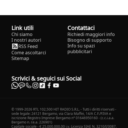
Link utili
Contattaci
Chi siamo
Richiedi maggiori info
I nostri autori
Bisogno di supporto
Info su spazi
RSS Feed
pubblicitari
Come ascoltarci
Sitemap
Scrivici & seguici sui Social
© 1999-2026 RTL 102,500 HIT RADIO S.R.L. - Tutti i diritti riservati -
sede legale: 24121 Bergamo, via Clara Maffei, 14/A C.F./P.IVA e
iscrizione Registro Imprese Bergamo n° 01646950160 - (c.c.i.a.a.
Bergamo n. r.e.a. 226901)
Capitale sociale - € 25.000.000,00 i.v. Licenza SIAE N. 3210/I/3087.