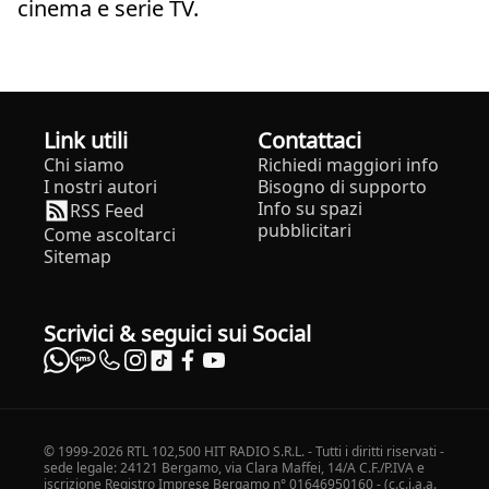
cinema e serie TV.
Link utili
Contattaci
Chi siamo
Richiedi maggiori info
I nostri autori
Bisogno di supporto
Info su spazi
RSS Feed
pubblicitari
Come ascoltarci
Sitemap
Scrivici & seguici sui Social
© 1999-2026 RTL 102,500 HIT RADIO S.R.L. - Tutti i diritti riservati -
sede legale: 24121 Bergamo, via Clara Maffei, 14/A C.F./P.IVA e
iscrizione Registro Imprese Bergamo n° 01646950160 - (c.c.i.a.a.