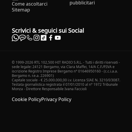
pubblicitari
Come ascoltarci
Sitemap
Scrivici & seguici sui Social
© 1999-2026 RTL 102,500 HIT RADIO S.R.L. - Tutti i diritti riservati -
sede legale: 24121 Bergamo, via Clara Maffei, 14/A C.F./P.IVA e
iscrizione Registro Imprese Bergamo n° 01646950160 - (c.c.i.a.a.
Bergamo n. r.e.a. 226901)
Capitale sociale - € 25.000.000,00 i.v. Licenza SIAE N. 3210/I/3087.
Testata giornalistica registrata il 07/01/2010 al n° 1972 Tribunale
Monza - Direttore Responsabile Ivana Faccioli
Cookie Policy
Privacy Policy