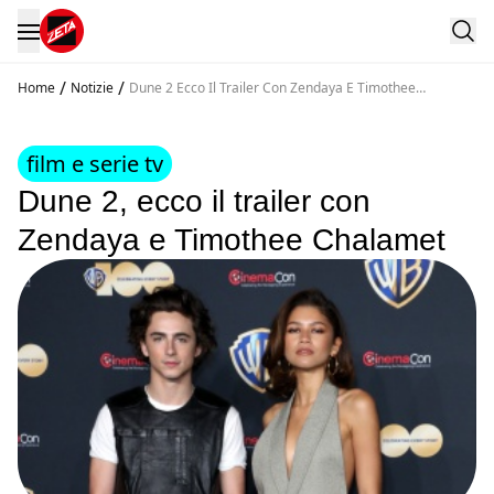
/
/
Home
Notizie
Dune 2 Ecco Il Trailer Con Zendaya E Timothee
Chalamet
film e serie tv
Dune 2, ecco il trailer con
Zendaya e Timothee Chalamet