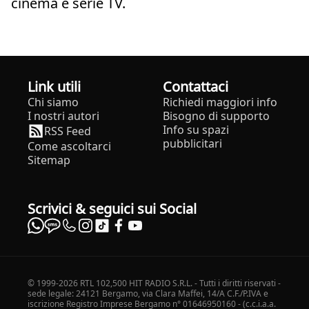
cinema e serie TV.
Link utili
Contattaci
Chi siamo
Richiedi maggiori info
I nostri autori
Bisogno di supporto
Info su spazi
RSS Feed
pubblicitari
Come ascoltarci
Sitemap
Scrivici & seguici sui Social
© 1999-2026 RTL 102,500 HIT RADIO S.R.L. - Tutti i diritti riservati -
sede legale: 24121 Bergamo, via Clara Maffei, 14/A C.F./P.IVA e
iscrizione Registro Imprese Bergamo n° 01646950160 - (c.c.i.a.a.