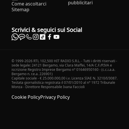
pubblicitari
Come ascoltarci
Sitemap
Scrivici & seguici sui Social
© 1999-2026 RTL 102,500 HIT RADIO S.R.L. - Tutti i diritti riservati -
sede legale: 24121 Bergamo, via Clara Maffei, 14/A C.F./P.IVA e
iscrizione Registro Imprese Bergamo n° 01646950160 - (c.c.i.a.a.
Bergamo n. r.e.a. 226901)
Capitale sociale - € 25.000.000,00 i.v. Licenza SIAE N. 3210/I/3087.
Testata giornalistica registrata il 07/01/2010 al n° 1972 Tribunale
Monza - Direttore Responsabile Ivana Faccioli
Cookie Policy
Privacy Policy