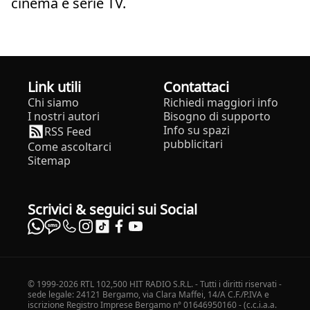
cinema e serie TV.
Link utili
Contattaci
Chi siamo
Richiedi maggiori info
I nostri autori
Bisogno di supporto
Info su spazi
RSS Feed
pubblicitari
Come ascoltarci
Sitemap
Scrivici & seguici sui Social
© 1999-2026 RTL 102,500 HIT RADIO S.R.L. - Tutti i diritti riservati -
sede legale: 24121 Bergamo, via Clara Maffei, 14/A C.F./P.IVA e
iscrizione Registro Imprese Bergamo n° 01646950160 - (c.c.i.a.a.