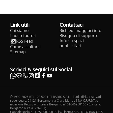
Link utili
Contattaci
Chi siamo
Richiedi maggiori info
I nostri autori
Bisogno di supporto
Info su spazi
RSS Feed
pubblicitari
Come ascoltarci
Sitemap
Scrivici & seguici sui Social
© 1999-2026 RTL 102,500 HIT RADIO S.R.L. - Tutti i diritti riservati -
sede legale: 24121 Bergamo, via Clara Maffei, 14/A C.F./P.IVA e
iscrizione Registro Imprese Bergamo n° 01646950160 - (c.c.i.a.a.
Bergamo n. r.e.a. 226901)
Capitale sociale - € 25.000.000,00 i.v. Licenza SIAE N. 3210/I/3087.