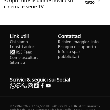
Scopri tutte le ultime novità su
tutto
cinema e serie TV.
Link utili
Contattaci
Chi siamo
Richiedi maggiori info
I nostri autori
Bisogno di supporto
Info su spazi
RSS Feed
pubblicitari
Come ascoltarci
Sitemap
Scrivici & seguici sui Social
© 1999-2026 RTL 102,500 HIT RADIO S.R.L. - Tutti i diritti riservati -
sede legale: 24121 Bergamo, via Clara Maffei, 14/A C.F./P.IVA e