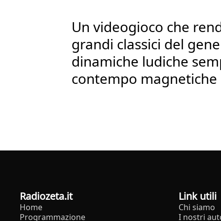
Un videogioco che ren
grandi classici del gen
dinamiche ludiche semp
contempo magnetiche
radiozeta.it
Link utili
Home
Chi siamo
Programmazione
I nostri aut