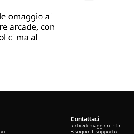
de omaggio ai
ere arcade, con
lici ma al
Contattaci
Richiedi maggiori info
ori
Bisogno di supporto