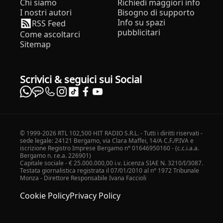
Chi siamo
Richiedi maggiori info
I nostri autori
Bisogno di supporto
Info su spazi
RSS Feed
pubblicitari
Come ascoltarci
Sitemap
Scrivici & seguici sui Social
© 1999-2026 RTL 102,500 HIT RADIO S.R.L. - Tutti i diritti riservati -
sede legale: 24121 Bergamo, via Clara Maffei, 14/A C.F./P.IVA e
iscrizione Registro Imprese Bergamo n° 01646950160 - (c.c.i.a.a.
Bergamo n. r.e.a. 226901)
Capitale sociale - € 25.000.000,00 i.v. Licenza SIAE N. 3210/I/3087.
Testata giornalistica registrata il 07/01/2010 al n° 1972 Tribunale
Monza - Direttore Responsabile Ivana Faccioli
Cookie Policy
Privacy Policy