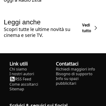
Leggi anche
Vedi
Scopri tutte le ultime novità su
tutto
cinema e serie TV.
Link utili
Contattaci
Chi siamo
Richiedi maggiori info
I nostri autori
Bisogno di supporto
Info su spazi
RSS Feed
pubblicitari
Come ascoltarci
Sitemap
Scrivici & seguici sui Social