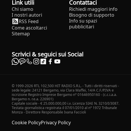
Link utili
Contattaci
Chi siamo
Richiedi maggiori info
I nostri autori
Bisogno di supporto
Info su spazi
RSS Feed
pubblicitari
Come ascoltarci
Sitemap
Scrivici & seguici sui Social
© 1999-2026 RTL 102,500 HIT RADIO S.R.L. - Tutti i diritti riservati -
sede legale: 24121 Bergamo, via Clara Maffei, 14/A C.F./P.IVA e
iscrizione Registro Imprese Bergamo n° 01646950160 - (c.c.i.a.a.
Bergamo n. r.e.a. 226901)
Capitale sociale - € 25.000.000,00 i.v. Licenza SIAE N. 3210/I/3087.
Testata giornalistica registrata il 07/01/2010 al n° 1972 Tribunale
Monza - Direttore Responsabile Ivana Faccioli
Cookie Policy
Privacy Policy