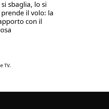
i sbaglia, lo si
 prende il volo: la
apporto con il
cosa
e TV.