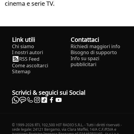
cinema e serie TV.
Link utili
Contattaci
Chi siamo
Richiedi maggiori info
I nostri autori
Bisogno di supporto
Info su spazi
RSS Feed
pubblicitari
Come ascoltarci
Sitemap
Scrivici & seguici sui Social
© 1999-2026 RTL 102,500 HIT RADIO S.R.L. - Tutti i diritti riservati -
sede legale: 24121 Bergamo, via Clara Maffei, 14/A C.F./P.IVA e
iscrizione Registro Imprese Bergamo n° 01646950160 - (c.c.i.a.a.