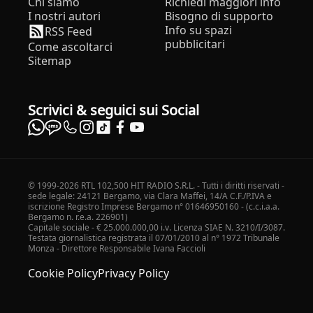
Chi siamo
Richiedi maggiori info
I nostri autori
Bisogno di supporto
Info su spazi
RSS Feed
pubblicitari
Come ascoltarci
Sitemap
Scrivici & seguici sui Social
© 1999-2026 RTL 102,500 HIT RADIO S.R.L. - Tutti i diritti riservati -
sede legale: 24121 Bergamo, via Clara Maffei, 14/A C.F./P.IVA e
iscrizione Registro Imprese Bergamo n° 01646950160 - (c.c.i.a.a.
Bergamo n. r.e.a. 226901)
Capitale sociale - € 25.000.000,00 i.v. Licenza SIAE N. 3210/I/3087.
Testata giornalistica registrata il 07/01/2010 al n° 1972 Tribunale
Monza - Direttore Responsabile Ivana Faccioli
Cookie Policy
Privacy Policy