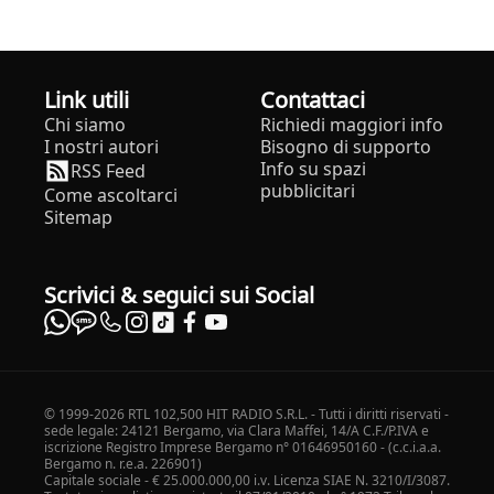
Link utili
Contattaci
Chi siamo
Richiedi maggiori info
I nostri autori
Bisogno di supporto
Info su spazi
RSS Feed
pubblicitari
Come ascoltarci
Sitemap
Scrivici & seguici sui Social
© 1999-2026 RTL 102,500 HIT RADIO S.R.L. - Tutti i diritti riservati -
sede legale: 24121 Bergamo, via Clara Maffei, 14/A C.F./P.IVA e
iscrizione Registro Imprese Bergamo n° 01646950160 - (c.c.i.a.a.
Bergamo n. r.e.a. 226901)
Capitale sociale - € 25.000.000,00 i.v. Licenza SIAE N. 3210/I/3087.