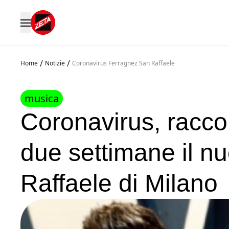
/
/
Home
Notizie
Coronavirus Ferragnez San Raffaele
musica
Coronavirus, raccol
due settimane il n
Raffaele di Milano