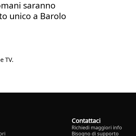
i romani saranno
to unico a Barolo
e TV.
Contattaci
Richiedi maggiori info
ori
Bisogno di supporto