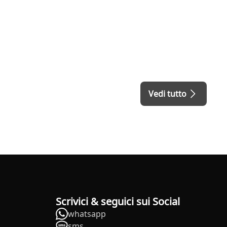
Vedi tutto
Scrivici & seguici sui Social
whatsapp
sms