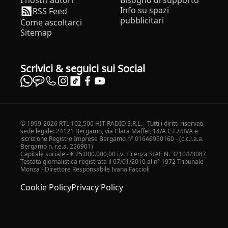
I nostri autori
Bisogno di supporto
Info su spazi
RSS Feed
pubblicitari
Come ascoltarci
Sitemap
Scrivici & seguici sui Social
© 1999-2026 RTL 102,500 HIT RADIO S.R.L. - Tutti i diritti riservati -
sede legale: 24121 Bergamo, via Clara Maffei, 14/A C.F./P.IVA e
iscrizione Registro Imprese Bergamo n° 01646950160 - (c.c.i.a.a.
Bergamo n. r.e.a. 226901)
Capitale sociale - € 25.000.000,00 i.v. Licenza SIAE N. 3210/I/3087.
Testata giornalistica registrata il 07/01/2010 al n° 1972 Tribunale
Monza - Direttore Responsabile Ivana Faccioli
Cookie Policy
Privacy Policy