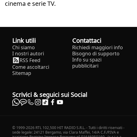
cinema e serie TV.
Link utili
Contattaci
Chi siamo
Richiedi maggiori info
I nostri autori
Bisogno di supporto
Info su spazi
RSS Feed
pubblicitari
Come ascoltarci
Sitemap
Scrivici & seguici sui Social
© 1999-2026 RTL 102,500 HIT RADIO S.R.L. - Tutti i diritti riservati -
sede legale: 24121 Bergamo, via Clara Maffei, 14/A C.F./P.IVA e
iscrizione Registro Imprese Bergamo n° 01646950160 - (c.c.i.a.a.