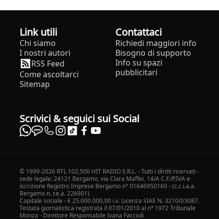
Link utili
Contattaci
Chi siamo
Richiedi maggiori info
I nostri autori
Bisogno di supporto
Info su spazi
RSS Feed
pubblicitari
Come ascoltarci
Sitemap
Scrivici & seguici sui Social
© 1999-2026 RTL 102,500 HIT RADIO S.R.L. - Tutti i diritti riservati -
sede legale: 24121 Bergamo, via Clara Maffei, 14/A C.F./P.IVA e
iscrizione Registro Imprese Bergamo n° 01646950160 - (c.c.i.a.a.
Bergamo n. r.e.a. 226901)
Capitale sociale - € 25.000.000,00 i.v. Licenza SIAE N. 3210/I/3087.
Testata giornalistica registrata il 07/01/2010 al n° 1972 Tribunale
Monza - Direttore Responsabile Ivana Faccioli