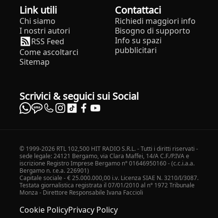
Link utili
Contattaci
Chi siamo
Richiedi maggiori info
I nostri autori
Bisogno di supporto
Info su spazi
RSS Feed
pubblicitari
Come ascoltarci
Sitemap
Scrivici & seguici sui Social
© 1999-2026 RTL 102,500 HIT RADIO S.R.L. - Tutti i diritti riservati -
sede legale: 24121 Bergamo, via Clara Maffei, 14/A C.F./P.IVA e
iscrizione Registro Imprese Bergamo n° 01646950160 - (c.c.i.a.a.
Bergamo n. r.e.a. 226901)
Capitale sociale - € 25.000.000,00 i.v. Licenza SIAE N. 3210/I/3087.
Testata giornalistica registrata il 07/01/2010 al n° 1972 Tribunale
Monza - Direttore Responsabile Ivana Faccioli
Cookie Policy
Privacy Policy