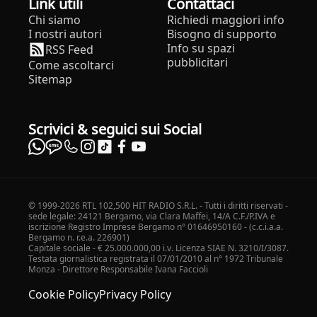
Link utili
Contattaci
Chi siamo
Richiedi maggiori info
I nostri autori
Bisogno di supporto
Info su spazi
RSS Feed
pubblicitari
Come ascoltarci
Sitemap
Scrivici & seguici sui Social
© 1999-2026 RTL 102,500 HIT RADIO S.R.L. - Tutti i diritti riservati -
sede legale: 24121 Bergamo, via Clara Maffei, 14/A C.F./P.IVA e
iscrizione Registro Imprese Bergamo n° 01646950160 - (c.c.i.a.a.
Bergamo n. r.e.a. 226901)
Capitale sociale - € 25.000.000,00 i.v. Licenza SIAE N. 3210/I/3087.
Testata giornalistica registrata il 07/01/2010 al n° 1972 Tribunale
Monza - Direttore Responsabile Ivana Faccioli
Cookie Policy
Privacy Policy