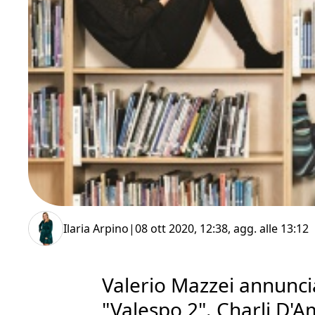
Ilaria Arpino
|
08 ott 2020, 12:38
, agg. alle
13:12
Valerio Mazzei annuncia 
"Valespo 2". Charli D'A