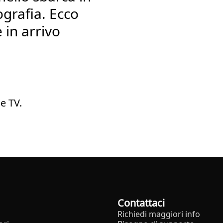
ografia. Ecco
e in arrivo
e TV.
Contattaci
Richiedi maggiori info