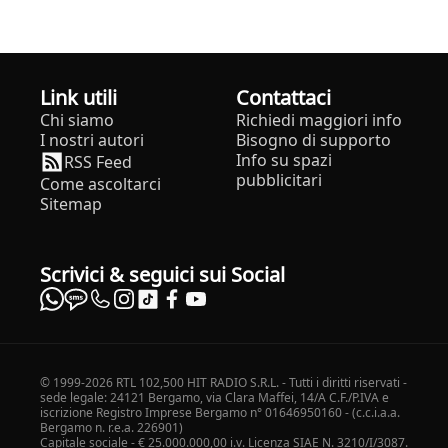
Link utili
Contattaci
Chi siamo
Richiedi maggiori info
I nostri autori
Bisogno di supporto
Info su spazi
RSS Feed
pubblicitari
Come ascoltarci
Sitemap
Scrivici & seguici sui Social
© 1999-2026 RTL 102,500 HIT RADIO S.R.L. - Tutti i diritti riservati -
sede legale: 24121 Bergamo, via Clara Maffei, 14/A C.F./P.IVA e
iscrizione Registro Imprese Bergamo n° 01646950160 - (c.c.i.a.a.
Bergamo n. r.e.a. 226901)
Capitale sociale - € 25.000.000,00 i.v. Licenza SIAE N. 3210/I/3087.