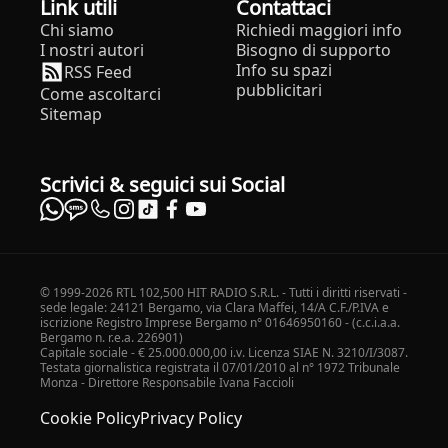
Link utili
Contattaci
Chi siamo
Richiedi maggiori info
I nostri autori
Bisogno di supporto
Info su spazi
RSS Feed
pubblicitari
Come ascoltarci
Sitemap
Scrivici & seguici sui Social
© 1999-2026 RTL 102,500 HIT RADIO S.R.L. - Tutti i diritti riservati -
sede legale: 24121 Bergamo, via Clara Maffei, 14/A C.F./P.IVA e
iscrizione Registro Imprese Bergamo n° 01646950160 - (c.c.i.a.a.
Bergamo n. r.e.a. 226901)
Capitale sociale - € 25.000.000,00 i.v. Licenza SIAE N. 3210/I/3087.
Testata giornalistica registrata il 07/01/2010 al n° 1972 Tribunale
Monza - Direttore Responsabile Ivana Faccioli
Cookie Policy
Privacy Policy