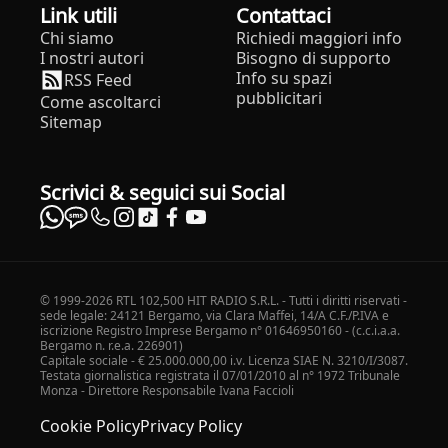
Link utili
Contattaci
Chi siamo
Richiedi maggiori info
I nostri autori
Bisogno di supporto
Info su spazi
RSS Feed
pubblicitari
Come ascoltarci
Sitemap
Scrivici & seguici sui Social
© 1999-2026 RTL 102,500 HIT RADIO S.R.L. - Tutti i diritti riservati -
sede legale: 24121 Bergamo, via Clara Maffei, 14/A C.F./P.IVA e
iscrizione Registro Imprese Bergamo n° 01646950160 - (c.c.i.a.a.
Bergamo n. r.e.a. 226901)
Capitale sociale - € 25.000.000,00 i.v. Licenza SIAE N. 3210/I/3087.
Testata giornalistica registrata il 07/01/2010 al n° 1972 Tribunale
Monza - Direttore Responsabile Ivana Faccioli
Cookie Policy
Privacy Policy