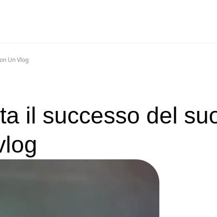
Con Un Vlog
a il successo del su
vlog