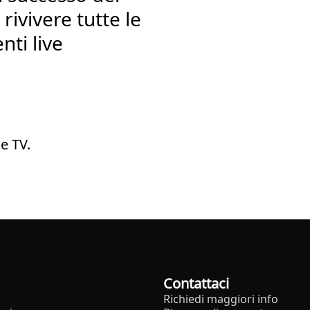
rivivere tutte le
nti live
e TV.
Contattaci
Richiedi maggiori info