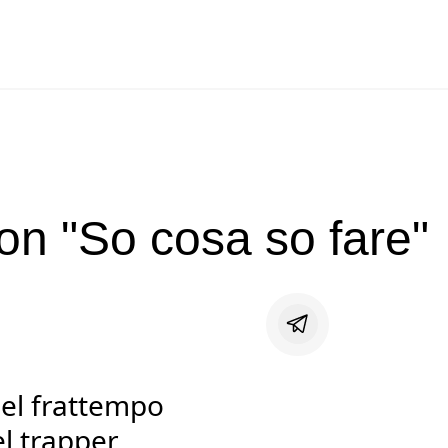
n "So cosa so fare"
nel frattempo
el trapper