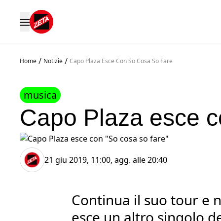
/
/
Home
Notizie
Capo Plaza Esce Con So Cosa So Fare
musica
Capo Plaza esce co
21 giu 2019, 11:00
, agg. alle
20:40
Continua il suo tour e 
esce un altro singolo d