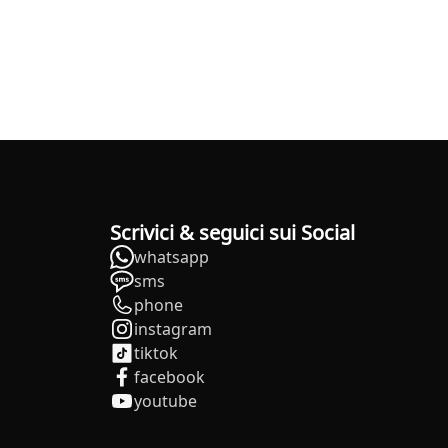
Scrivici & seguici sui Social
whatsapp
sms
phone
instagram
tiktok
facebook
youtube