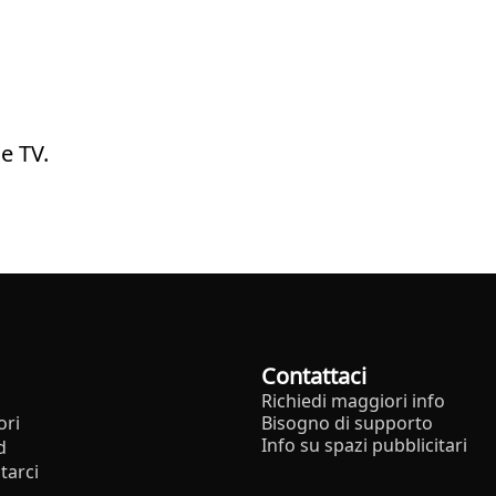
e TV.
Contattaci
Richiedi maggiori info
ori
Bisogno di supporto
Info su spazi pubblicitari
d
tarci