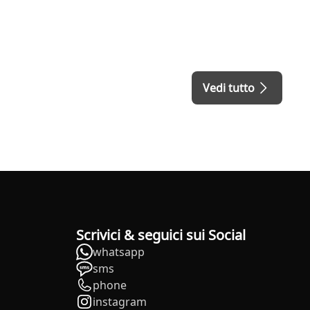
Vedi tutto
Scrivici & seguici sui Social
whatsapp
sms
phone
instagram