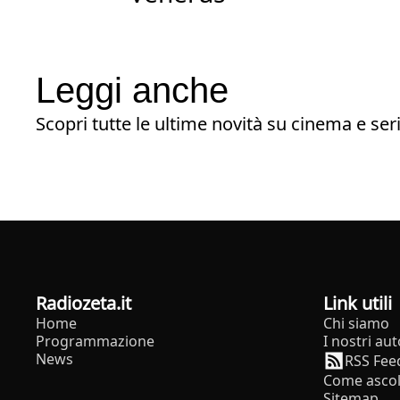
Leggi anche
Scopri tutte le ultime novità su cinema e seri
radiozeta.it
Link utili
Home
Chi siamo
Programmazione
I nostri aut
News
RSS Fee
Come ascol
Sitemap