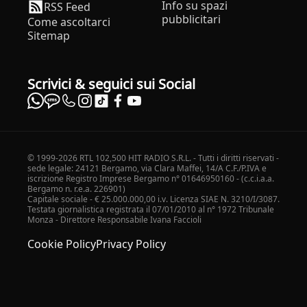
Info su spazi
RSS Feed
pubblicitari
Come ascoltarci
Sitemap
Scrivici & seguici sui Social
© 1999-2026 RTL 102,500 HIT RADIO S.R.L. - Tutti i diritti riservati -
sede legale: 24121 Bergamo, via Clara Maffei, 14/A C.F./P.IVA e
iscrizione Registro Imprese Bergamo n° 01646950160 - (c.c.i.a.a.
Bergamo n. r.e.a. 226901)
Capitale sociale - € 25.000.000,00 i.v. Licenza SIAE N. 3210/I/3087.
Testata giornalistica registrata il 07/01/2010 al n° 1972 Tribunale
Monza - Direttore Responsabile Ivana Faccioli
Cookie Policy
Privacy Policy