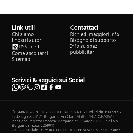
Link utili
Contattaci
Chi siamo
Richiedi maggiori info
I nostri autori
Bisogno di supporto
Info su spazi
RSS Feed
pubblicitari
Come ascoltarci
Sitemap
Scrivici & seguici sui Social
© 1999-2026 RTL 102,500 HIT RADIO S.R.L. - Tutti i diritti riservati -
sede legale: 24121 Bergamo, via Clara Maffei, 14/A C.F./P.IVA e
iscrizione Registro Imprese Bergamo n° 01646950160 - (c.c.i.a.a.
Bergamo n. r.e.a. 226901)
Capitale sociale - € 25.000.000,00 i.v. Licenza SIAE N. 3210/I/3087.