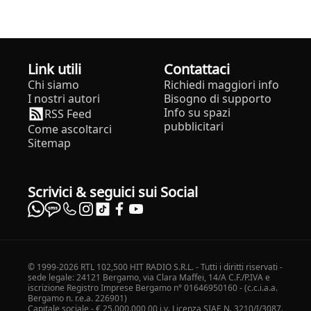
Link utili
Contattaci
Chi siamo
Richiedi maggiori info
I nostri autori
Bisogno di supporto
Info su spazi
RSS Feed
pubblicitari
Come ascoltarci
Sitemap
Scrivici & seguici sui Social
© 1999-2026 RTL 102,500 HIT RADIO S.R.L. - Tutti i diritti riservati -
sede legale: 24121 Bergamo, via Clara Maffei, 14/A C.F./P.IVA e
iscrizione Registro Imprese Bergamo n° 01646950160 - (c.c.i.a.a.
Bergamo n. r.e.a. 226901)
Capitale sociale - € 25.000.000,00 i.v. Licenza SIAE N. 3210/I/3087.