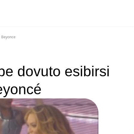
Di Beyonce
be dovuto esibirsi
Beyoncé